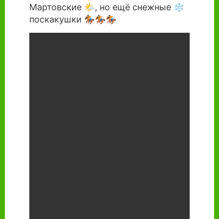
Мартовские 🌤️, но ещё снежные ❄️
поскакушки 🏇🏇🏇